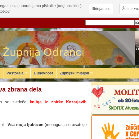
ega mesta, uporabljamo piškotke (angl. cookies).
Strinjam se
Želim izve
otkov.
Pastorala
Duhovnost
Župnijski misijon
va zbrana dela
go so sledeče
knjige iz zbirke Kozarjevih
ml.:
Vsa moja ljubezen
(monografija o pisatelju