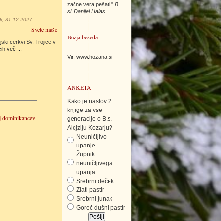
začne vera pešati."
B.
sl. Danijel Halas
ek, 31.12.2027
Svete maše
Božja beseda
jski cerkvi Sv. Trojice v
cih
več ...
Vir: www.hozana.si
ANKETA
Kako je naslov 2.
knjige za vse
j dominikancev
generacije o B.s.
Alojziju Kozarju?
Neuničljivo
upanje
Župnik
neuničljivega
upanja
Srebrni deček
Zlati pastir
Srebrni junak
Goreč dušni pastir