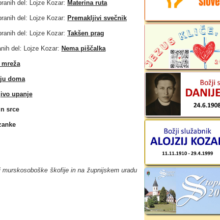
ranih del: Lojze Kozar:
Materina ruta
ranih del: Lojze Kozar:
Premakljivi svečnik
ranih del: Lojze Kozar:
Takšen prag
anih del: Lojze Kozar:
Nema piščalka
 mreža
bju doma
jivo upanje
n srce
 zanke
bi murskosoboške škofije in na župnijskem uradu