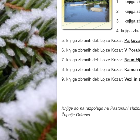
1. knjiga zb
2. knjiga zb
3. knjiga zb
4. knjiga zbr
5. knjiga zbranih del: Lojze Kozar:
Pajkova
6. knjiga zbranih del: Lojze Kozar:
V Pora
7. knjiga zbranih del: Lojze Kozar:
Neuničl
8. knjiga zbranih del: Lojze Kozar:
Kamen i
9. knjiga zbranih del: Lojze Kozar:
Vezi in
Knjige so na razpolago na Pastoralni služ
Župnije Odranci.