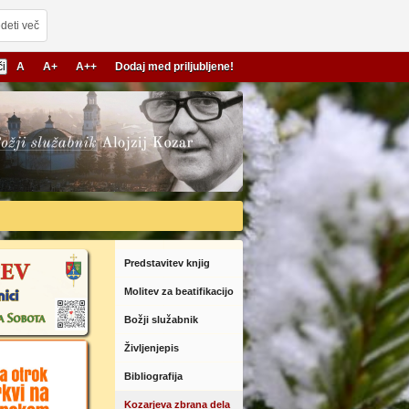
deti več
A
A+
A++
Dodaj med priljubljene!
Predstavitev knjig
Molitev za beatifikacijo
Božji služabnik
Življenjepis
Bibliografija
Kozarjeva zbrana dela