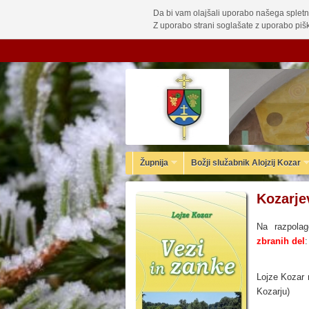
Da bi vam olajšali uporabo našega spletn
Z uporabo strani soglašate z uporabo pišk
Župnija
Božji služabnik Alojzij Kozar
Kozarje
Na razpola
zbranih del
:
Lojze Kozar 
Kozarju)