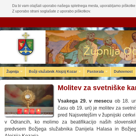
Da bi vam olajšali uporabo našega spletnega mesta, uporabljamo piškotke 
Z uporabo strani soglašate z uporabo piškotkov.
Župnija
Božji služabnik Alojzij Kozar
Pastorala
Duhovnost
Molitev za svetniške ka
Vsakega 29. v mesecu
ob 18. ur
času ob 19. uri) je molitev za svetn
pred Najsvetejšim v župnijski cerkvi
v Odrancih, ko molimo za beatifikacijo naših slovenski
predvsem Božjega služabnika Danijela Halasa in Božjeg
Alojzija Kozarja.