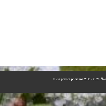
© vse pravice pridržane 2011 - 2026| Škof