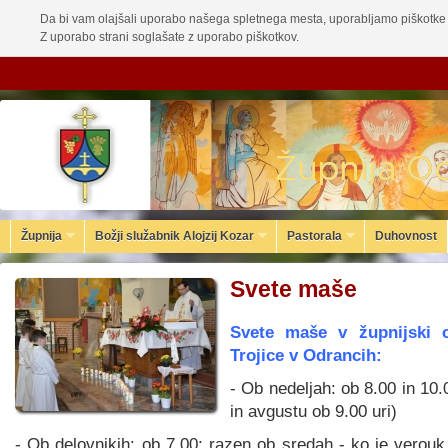
Da bi vam olajšali uporabo našega spletnega mesta, uporabljamo piškotke 
Z uporabo strani soglašate z uporabo piškotkov.
Župnija
Božji služabnik Alojzij Kozar
Pastorala
Duhovnost
Svete maše
Svete maše v župnijski c
Trojice v Odrancih:
- Ob nedeljah: ob 8.00 in 10.00
in avgustu ob 9.00 uri)
- Ob delovnikih: ob 7.00; razen ob sredah - ko je verouk