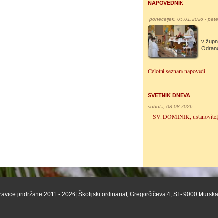
NAPOVEDNIK
ponedeljek, 05.01.2026 - pet
v župni
Odran
Celotni seznam napovedi
SVETNIK DNEVA
sobota, 08.08.2026
SV. DOMINIK, ustanovitel
ravice pridržane 2011 - 2026| Škofijski ordinariat, Gregorčičeva 4, SI - 9000 Mursk