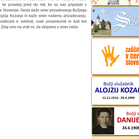
, še posebej pred sto leti, ko so nas pripeljali v
e Slovenije. Geslo kaže smer prizadevanja Božjega
ojzija Kozarja in kaže smer našemu prizadevanju,
oklicani k svetosti, vsak posameznik in tudi kot
 Zdaj smo na vrsti mi, da stopamo v smer neba.