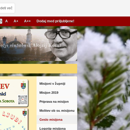
deti več
A
A+
A++
Dodaj med priljubljene!
Misijoni v župniji
Misijon 2019
Priprava na misijon
Molitev ob sv. misijonu
Geslo misijona
Logotip misijona