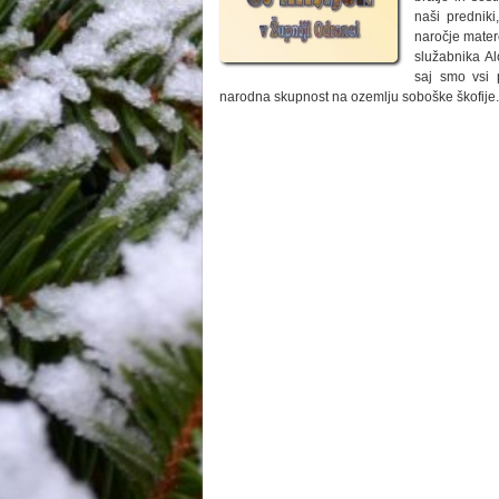
naši predniki
naročje mater
služabnika Al
saj smo vsi p
narodna skupnost na ozemlju soboške škofije.