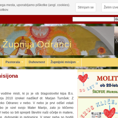
ega mesta, uporabljamo piškotke (angl. cookies).
Strinjam se
Želim izve
otkov.
Pastorala
Duhovnost
Župnijski misijon
isijona
vodilne misli, ki jo je ob blagoslovitvi kipa B.s.
arja 2010 izrekel nadškof dr. Marjan Turnšek: Z
eko Odranec v nebo. V nebo je prvi odšel vstali
ebo je vzel svojo Mater Marijo, zato jo kličemo
nebo so bili sprejeti številni naši očetje in matere,
tre, duhovniki in redovnice. V smer neba so hodili