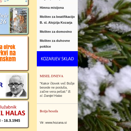
Himna misijona
Molitev za beatifikacijo
B. sl. Alojzija Kozarja
Molitev za domovino
Molitev za duhovne
poklice
MISEL DNEVA
"Kakor človek več Božje
besede ne posluša,
začne vera pešati."
B.
sl. Danijel Halas
Božja beseda
Vir: www.hozana.si