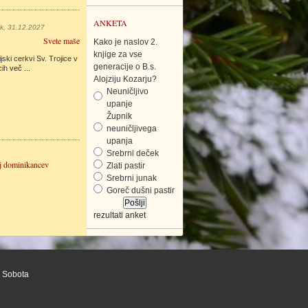
ANKETA
ek, 31.12.2027
Svete maše
Kako je naslov 2.
knjige za vse
jski cerkvi Sv. Trojice v
generacije o B.s.
cih
več ...
Alojziju Kozarju?
Neuničljivo
upanje
Župnik
neuničljivega
upanja
Srebrni deček
j dominikancev
Zlati pastir
Srebrni junak
Goreč dušni pastir
rezultati anket
a Sobota