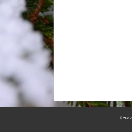
© vse p