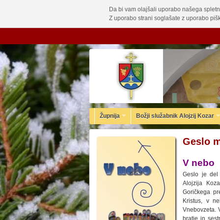
Da bi vam olajšali uporabo našega spletn
Z uporabo strani soglašate z uporabo pišk
Župnija
Božji služabnik Alojzij Kozar
Geslo m
V nebo
Geslo je del 
Alojzija Koz
Goričkega pr
Kristus, v n
Vnebovzeta. V 
bratje in ses