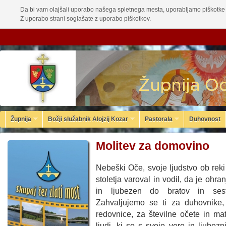
Da bi vam olajšali uporabo našega spletnega mesta, uporabljamo piškotke 
Z uporabo strani soglašate z uporabo piškotkov.
Župnija
Božji služabnik Alojzij Kozar
Pastorala
Duhovnost
Molitev za domovino
Nebeški Oče, svoje ljudstvo ob reki
stoletja varoval in vodil, da je ohra
in ljubezen do bratov in sest
Zahvaljujemo se ti za duhovnike,
redovnice, za številne očete in ma
ljudi, ki so s svojo vero in ljubezn