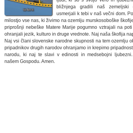
bližnjega gradili naš zemeljsk
usmerjali k tebi v naš večni dom. Po
milostjo vse nas, ki živimo na ozemlju murskosoboške škofi
priprošnji nebeške Matere Marije pogumno vztrajali na poti
ohranjali jezik, kulturo in druge vrednote. Naj naša škofija na
Naj vsi člani slovenske narodne skupnosti na tem ozemlju o
pripadnikov drugih narodov ohranjamo in krepimo pripadnos
narodu, ki naj te slavi v edinosti in medsebojni ljubezni.
našem Gospodu. Amen.