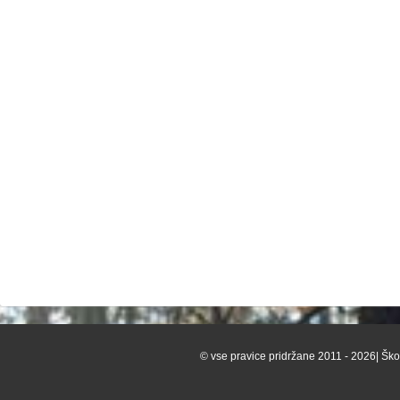
© vse pravice pridržane 2011 - 2026| Škof