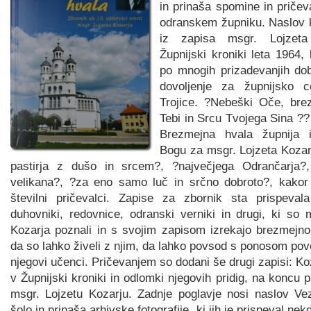
in prinaša spomine in priče
odranskem župniku. Naslov k
iz zapisa msgr. Lojzet
Župnijski kroniki leta 1964, 
po mnogih prizadevanjih do
dovoljenje za župnijsko 
Trojice. ?Nebeški Oče, bre
Tebi in Srcu Tvojega Sina ?
Brezmejna hvala župnija 
Bogu za msgr. Lojzeta Koza
pastirja z dušo in srcem?, ?največjega Odrančarja?
velikana?, ?za eno samo luč in srčno dobroto?, kakor 
številni pričevalci. Zapise za zbornik sta prispeval
duhovniki, redovnice, odranski verniki in drugi, ki so 
Kozarja poznali in s svojim zapisom izrekajo brezmejn
da so lahko živeli z njim, da lahko povsod s ponosom povej
njegovi učenci. Pričevanjem so dodani še drugi zapisi: Koz
v Župnijski kroniki in odlomki njegovih pridig, na koncu 
msgr. Lojzetu Kozarju. Zadnje poglavje nosi naslov V
šolo in prinaša arhivske fotografije, ki jih je prispeval nekd