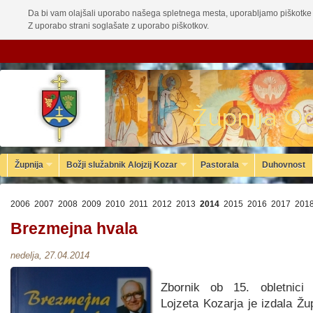
Da bi vam olajšali uporabo našega spletnega mesta, uporabljamo piškotke 
Z uporabo strani soglašate z uporabo piškotkov.
Župnija
Božji služabnik Alojzij Kozar
Pastorala
Duhovnost
2006
2007
2008
2009
2010
2011
2012
2013
2014
2015
2016
2017
201
Brezmejna hvala
nedelja, 27.04.2014
Zbornik ob 15. obletnici
Lojzeta Kozarja je izdala Žu