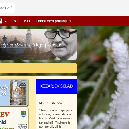
deti več
A
A+
A++
Dodaj med priljubljene!
26
MISEL DNEVA
"Jezus zla in trpljenja ni
odpravil, pomagal ga je
blažiti. Vzel ga je nase in
šel na križ. Trpljenje je
pot, ne cilj, cilj je