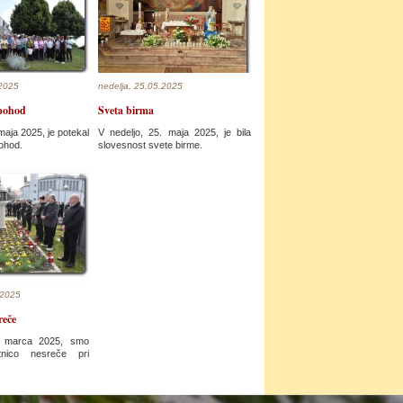
.2025
nedelja, 25.05.2025
 pohod
Sveta birma
maja 2025, je potekal
V nedeljo, 25. maja 2025, je bila
ohod.
slovesnost svete birme.
.2025
reče
. marca 2025, smo
etnico nesreče pri
.