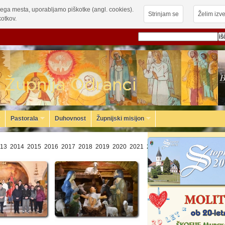
ega mesta, uporabljamo piškotke (angl. cookies).
Strinjam se
Želim izve
otkov.
Pastorala
Duhovnost
Župnijski misijon
13
2014
2015
2016
2017
2018
2019
2020
2021
2022
2023
2024
2025
20