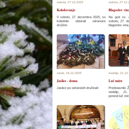
sobota, 27.12.2025
sobota, 27.12
Koledovanje
Blagoslov vin
V soboto, 27. decembra 2025, so
Na god sv. a
koledniki obiskali odranske
soboto, 27. d
družine.
blagoslov vina
sreda, 24.12.2025
nedelja, 21.12
Jaslice - doma
Luč miru
Jaslice po odranskih družinah
Predstavniki 
nedeljo, 21
ponesli luč mi