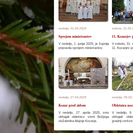
nedelja, 01.06.2025
sobota, 31.05
Sprejem ministrantov
11. Kozarjev
V nedeljo, 1. junija 2025, je župnija
V soboto, 31. 
pripravila sprejem ministrantov.
11. Kozarjev p
nedelja, 27.04.2025
nedelja, 09.03
Kozar pred zidom
Obletnica nes
V nedeljo, 27. aprila 2025, smo
V nedeljo, 9
obhajali obletnico smrti Božjega
obhajali obl
služabnika Alojzija Kozarja.
gradnji cerkve