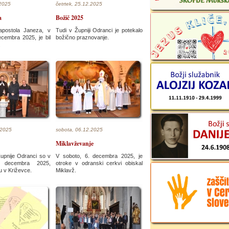
.2025
četrtek, 25.12.2025
a
Božič 2025
postola Janeza, v
Tudi v Župniji Odranci je potekalo
ecembra 2025, je bil
božično praznovanje.
.
.2025
sobota, 06.12.2025
Miklavževanje
Župnije Odranci so v
V soboto, 6. decembra 2025, je
. decembra 2025,
otroke v odranski cerkvi obiskal
ru v Križevce.
Miklavž.