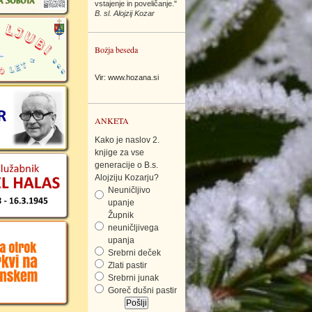
vstajenje in poveličanje."
B. sl. Alojzij Kozar
Božja beseda
Vir: www.hozana.si
ANKETA
Kako je naslov 2.
knjige za vse
generacije o B.s.
Alojziju Kozarju?
Neuničljivo
upanje
Župnik
neuničljivega
upanja
Srebrni deček
Zlati pastir
Srebrni junak
Goreč dušni pastir