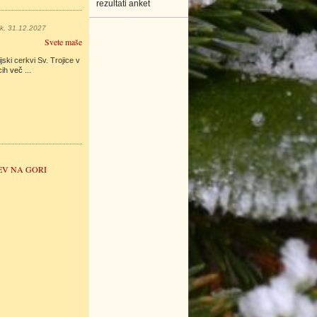
rezultati anket
ek, 31.12.2027
Svete maše
jski cerkvi Sv. Trojice v
cih
več ...
EV NA GORI