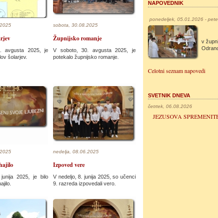
NAPOVEDNIK
ponedeljek, 05.01.2026 - pet
.2025
sobota, 30.08.2025
arjev
Župnijsko romanje
v župni
Odran
1. avgusta 2025, je
V soboto, 30. avgusta 2025, je
ov šolarjev.
potekalo župnijsko romanje.
Celotni seznam napovedi
SVETNIK DNEVA
četrtek, 06.08.2026
JEZUSOVA SPREMENIT
.2025
nedelja, 08.06.2025
hajilo
Izpoved vere
junija 2025, je bilo
V nedeljo, 8. junija 2025, so učenci
jilo.
9. razreda izpovedali vero.