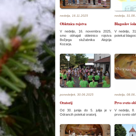
nedelja, 16.11.2025
nedelja, 31.08
Obletnica rojstva
Blagoslov šol
V nedeljo, 16. novembra 2025,
V nedeljo, 3
smo obhajali obletnico rojstva
potekal blagosl
Božjega služabnika Alojzija
Kozarja.
ponedeljek, 30.06.2025
nedelja, 08.06
Oratorij
Prvo sveto ob
Od 30. junija do 5. julija je v
V nedeljo, 8. 
Odrancih potekal oratorij.
prvo sveto obha