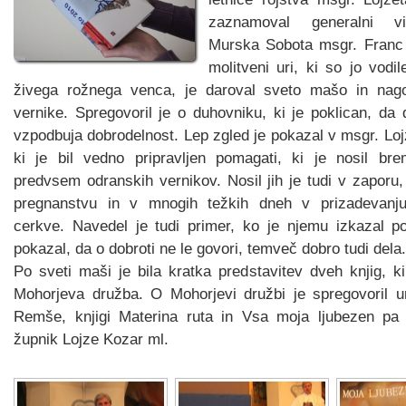
zaznamoval generalni vi
Murska Sobota msgr. Franc
molitveni uri, ki so jo vodil
živega rožnega venca, je daroval sveto mašo in nago
vernike. Spregovoril je o duhovniku, ki je poklican, da 
vzpodbuja dobrodelnost. Lep zgled je pokazal v msgr. Loj
ki je bil vedno pripravljen pomagati, ki je nosil bre
predvsem odranskih vernikov. Nosil jih je tudi v zaporu,
pregnanstvu in v mnogih težkih dneh v prizadevanj
cerkve. Navedel je tudi primer, ko je njemu izkazal p
pokazal, da o dobroti ne le govori, temveč dobro tudi dela.
Po sveti maši je bila kratka predstavitev dveh knjig, ki 
Mohorjeva družba. O Mohorjevi družbi je spregovoril u
Remše, knjigi Materina ruta in Vsa moja ljubezen pa j
župnik Lojze Kozar ml.