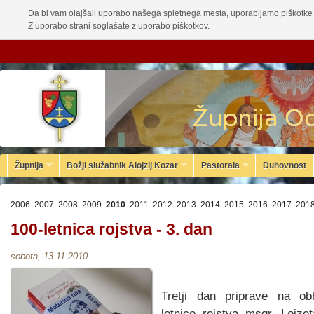
Da bi vam olajšali uporabo našega spletnega mesta, uporabljamo piškotke 
Z uporabo strani soglašate z uporabo piškotkov.
Župnija
Božji služabnik Alojzij Kozar
Pastorala
Duhovnost
2006
2007
2008
2009
2010
2011
2012
2013
2014
2015
2016
2017
201
100-letnica rojstva - 3. dan
sobota, 13.11.2010
Tretji dan priprave na ob
letnice rojstva msgr. Lojze