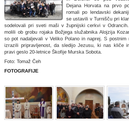
Dejana Horvata na prvo po
romali po lendavski dekanij
se ustavili v Turnišču pri kla
sodelovali pri sveti maši v župnijski cerkvi v Odranci
molili ob grobu rojaka Božjega služabnika Alojzija Koza
so pot nadaljevali v Veliko Polano in naprej. S postni
izrazili pripravljenost, da sledijo Jezusu, ki nas kliče i
pravi geslo 20-letnice Škofije Murska Sobota.
Foto: Tomaž Čeh
FOTOGRAFIJE