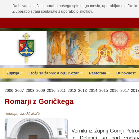
Da bi vam olajšali uporabo našega spletnega mesta, uporabljamo piškotke 
Z uporabo strani soglašate z uporabo piškotkov.
Župnija
Božji služabnik Alojzij Kozar
Pastorala
Duhovnost
2006
2007
2008
2009
2010
2011
2012
2013
2014
2015
2016
2017
201
Romarji z Goričkega
nedelja, 22.02.2026
Verniki iz župnij Gornji Petr
in Dolenci so pod vodst