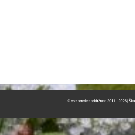
© vse pravice pridržane 2011 - 2026| Škof