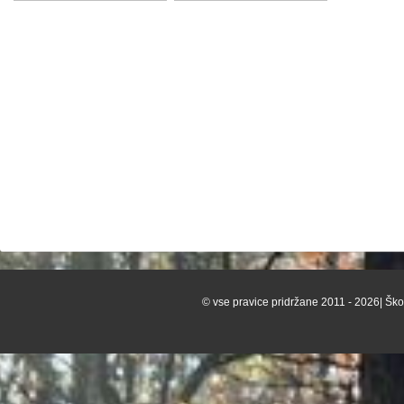
© vse pravice pridržane 2011 - 2026| Škof