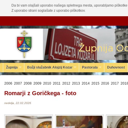
Da bi vam olajšali uporabo našega spletnega mesta, uporabljamo piškotke 
Z uporabo strani soglašate z uporabo piškotkov.
Župnija
Božji služabnik Alojzij Kozar
Pastorala
Duhovnost
2006
2007
2008
2009
2010
2011
2012
2013
2014
2015
2016
2017
201
Romarji z Goričkega - foto
nedelja, 22.02.2026