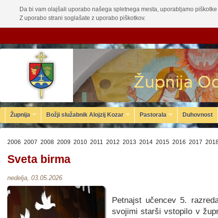
Da bi vam olajšali uporabo našega spletnega mesta, uporabljamo piškotke 
Z uporabo strani soglašate z uporabo piškotkov.
Župnija
Božji služabnik Alojzij Kozar
Pastorala
Duhovnost
2006
2007
2008
2009
2010
2011
2012
2013
2014
2015
2016
2017
201
Sveta birma
nedelja, 03.05.2026
Petnajst učencev 5. razred
svojimi starši vstopilo v žup