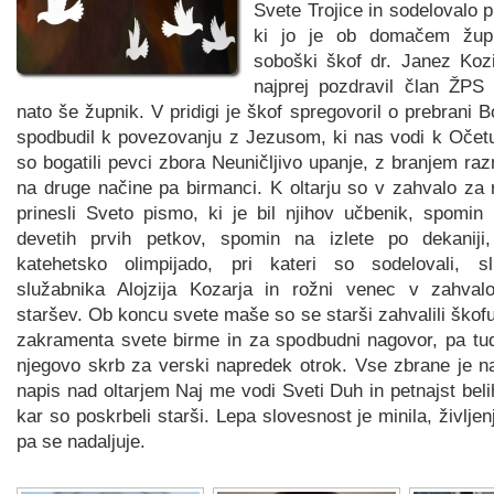
Svete Trojice in sodelovalo p
ki jo je ob domačem župn
soboški škof dr. Janez Koz
najprej pozdravil član ŽPS
nato še župnik. V pridigi je škof spregovoril o prebrani B
spodbudil k povezovanju z Jezusom, ki nas vodi k Očet
so bogatili pevci zbora Neuničljivo upanje, z branjem razn
na druge načine pa birmanci. K oltarju so v zahvalo za
prinesli Sveto pismo, ki je bil njihov učbenik, spomin
devetih prvih petkov, spomin na izlete po dekaniji
katehetsko olimpijado, pri kateri so sodelovali, s
služabnika Alojzija Kozarja in rožni venec v zahval
staršev. Ob koncu svete maše so se starši zahvalili škofu
zakramenta svete birme in za spodbudni nagovor, pa tu
njegovo skrb za verski napredek otrok. Vse zbrane je na
napis nad oltarjem Naj me vodi Sveti Duh in petnajst beli
kar so poskrbeli starši. Lepa slovesnost je minila, življen
pa se nadaljuje.