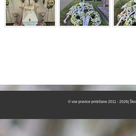
© vse pravice pridržane 2011 - 2026| Škof