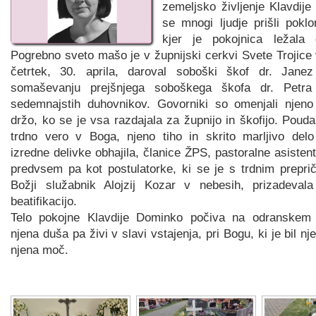
zemeljsko življenje Klavdij
se mnogi ljudje prišli poklo
kjer je pokojnica ležala
Pogrebno sveto mašo je v župnijski cerkvi Svete Trojice
četrtek, 30. aprila, daroval soboški škof dr. Jane
somaševanju prejšnjega soboškega škofa dr. Petra
sedemnajstih duhovnikov. Govorniki so omenjali njeno
držo, ko se je vsa razdajala za župnijo in škofijo. Poudar
trdno vero v Boga, njeno tiho in skrito marljivo delo 
izredne delivke obhajila, članice ŽPS, pastoralne asistent
predvsem pa kot postulatorke, ki se je s trdnim prepri
Božji služabnik Alojzij Kozar v nebesih, prizadeval
beatifikacijo.
Telo pokojne Klavdije Dominko počiva na odranskem 
njena duša pa živi v slavi vstajenja, pri Bogu, ki je bil nj
njena moč.