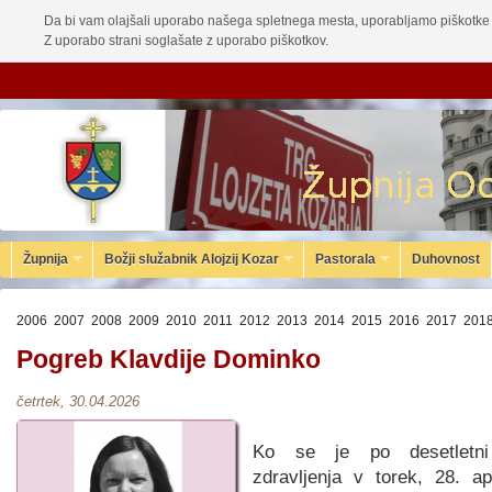
Da bi vam olajšali uporabo našega spletnega mesta, uporabljamo piškotke 
Z uporabo strani soglašate z uporabo piškotkov.
Župnija
Božji služabnik Alojzij Kozar
Pastorala
Duhovnost
2006
2007
2008
2009
2010
2011
2012
2013
2014
2015
2016
2017
201
Pogreb Klavdije Dominko
četrtek, 30.04.2026
Ko se je po desetletni
zdravljenja v torek, 28. ap