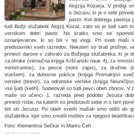
Alojzija Kozarja. V pridigi s
o Jezusu, ki je o sebi poveda
pastir. Kot dobrega pastirja g
tudi Božji služabnik Alojzij Kozar, zato se je tudi sam tru
vernikom dobri pastir. Na kratko smo se spomnil
oznanjevalcev, ki so bili v tej vlogi. Pri sveti maši 
predstavniki vseh razredov. Nekateri so brali prošnje, n
prinesli darove v zahvalo za Božjega služabnika, ki je bil
za otroke (veroučna knjiga Krščanski nauk 4), za minist
ministrantov), za pevce (notni zapis), za družine (
staršem), za duhovne poklice (knjiga Premakljivi sveč
vernike (brevir), za odranske vernike (knjiga Neuničljiv
vse ljudi (kelih). Sodelovali so tudi pevci obeh zborov. V
maše so učenci 1. razreda pred podobo Jezusa dobr
prinesli risbe, na katerih so predstavili sebe in s tem poved
biti ob Jezusu. Po obeh svetih mašah smo odšli do g
služabnika, kjer smo zmolili molitev za njegovo beatifikaci
Foto: Klementina Sečkar in Marko Čeh