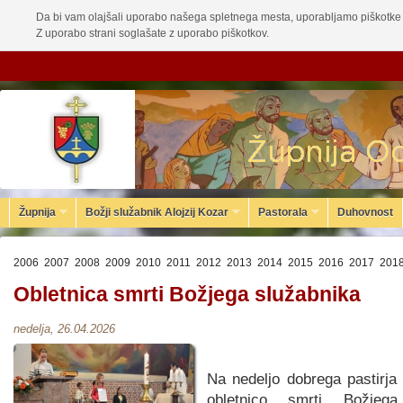
Da bi vam olajšali uporabo našega spletnega mesta, uporabljamo piškotke 
Z uporabo strani soglašate z uporabo piškotkov.
Župnija
Božji služabnik Alojzij Kozar
Pastorala
Duhovnost
2006
2007
2008
2009
2010
2011
2012
2013
2014
2015
2016
2017
201
Obletnica smrti Božjega služabnika
nedelja, 26.04.2026
Na nedeljo dobrega pastirja
obletnico smrti Božjega