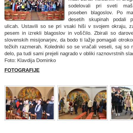
sodelovali pri sveti maš
poseben blagoslov. Po m
desetih skupinah podali 
ulicah. Ustavili so se pri vsaki hiši v svojem okraju, z
pesem in izrekli blagoslov in voščilo. Zbirali so darov
slovenskih misijonarjev, da bodo ti lažje pomagali otrokom
težkih razmerah. Koledniki so se vračali veseli, saj so n
delo, pa tudi sami prejeli nagrado v obliki raznovrstnih sla
Foto: Klavdija Dominko
FOTOGRAFIJE