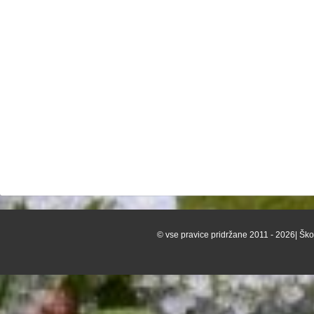
© vse pravice pridržane 2011 - 2026| Škof