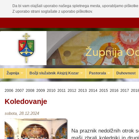
Da bi vam olajšali uporabo našega spletnega mesta, uporabljamo piškotke 
Z uporabo strani soglašate z uporabo piškotkov.
Župnija
Božji služabnik Alojzij Kozar
Pastorala
Duhovnost
2006
2007
2008
2009
2010
2011
2012
2013
2014
2015
2016
2017
201
Koledovanje
sobota, 28.12.2024
Na praznik nedolžnih otrok so
maši zbrali koledniki in drugi