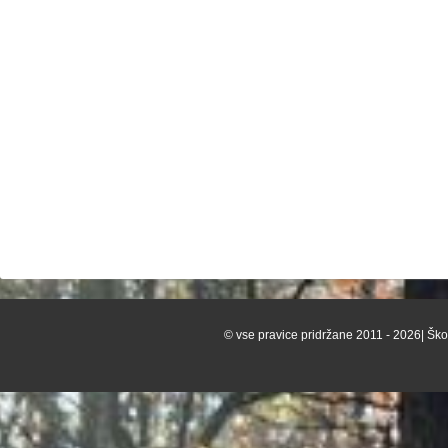
© vse pravice pridržane 2011 - 2026| Škof