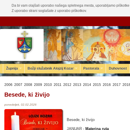
Da bi vam olajšali uporabo našega spletnega mesta, uporabljamo piškotke 
Z uporabo strani soglašate z uporabo piškotkov.
Župnija
Božji služabnik Alojzij Kozar
Pastorala
Duhovnost
2006
2007
2008
2009
2010
2011
2012
2013
2014
2015
2016
2017
201
Besede, ki živijo
ponedeljek, 02.02.2026
Besede, ki živijo
JANUAR -
Materina ruta